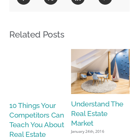
Related Posts
Understand The
10 Things Your
S
Real Estate
e
Competitors Can
C
Market
Teach You About
R
January 24th, 2016
Real Estate
M