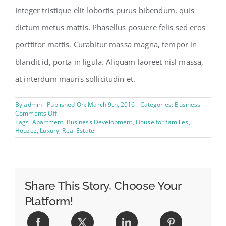
Integer tristique elit lobortis purus bibendum, quis
dictum metus mattis. Phasellus posuere felis sed eros
porttitor mattis. Curabitur massa magna, tempor in
blandit id, porta in ligula. Aliquam laoreet nisl massa,
at interdum mauris sollicitudin et.
By
admin
Published On: March 9th, 2016
Categories:
Business
on
Comments Off
5
Tags:
Apartment
,
Business Development
,
House for families
,
Tools
Houzez
,
Luxury
,
Real Estate
Everyone
In
The
Real
Estate
Industry
Share This Story, Choose Your
Should
Platform!
Be
Using